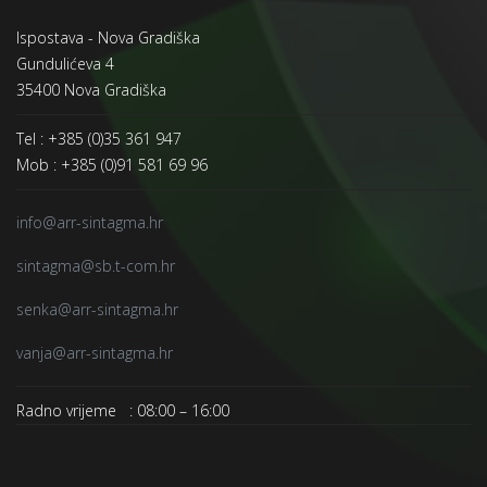
Ispostava - Nova Gradiška
Gundulićeva 4
35400 Nova Gradiška
Tel : +385 (0)35 361 947
Mob : +385 (0)91 581 69 96
info@arr-sintagma.hr
sintagma@sb.t-com.hr
senka@arr-sintagma.hr
vanja@arr-sintagma.hr
Radno vrijeme : 08:00 – 16:00