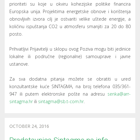
prioriteti su koje u okviru kohezijske politike financira
Europska unija. Projektima energetske obnove i korištenja
obnovljivih izvora cilj je ostvariti velike uštede energije, a
količinu ispuštanja CO2 u atmosferu smanjiti za 20 do 80
posto.
Prihvatljivi Prijavitelji u sklopu ovog Poziva mogu biti jedinice
lokalne ili područne (regionalne) samouprave i javne
ustanove.
Za sva dodatna pitanja možete se obratiti u ured
konzultantske kuće SINTAGMA, na broj telefona 035/361-
947 ili putem elektronske pošte na adresu
senka@arr-
sintagma.hr
ili
sintagma@sb.t-com.hr
.
OCTOBER 24, 2016