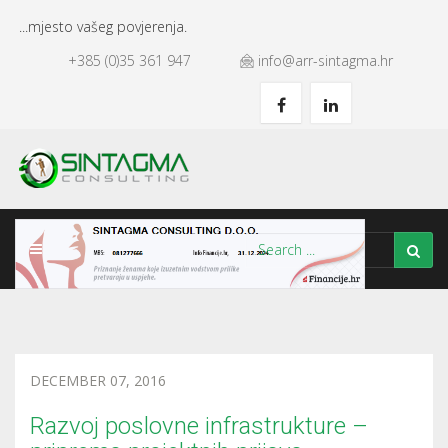
...mjesto vašeg povjerenja.
+385 (0)35 361 947
info@arr-sintagma.hr
DECEMBER 07, 2016
Razvoj poslovne infrastrukture –