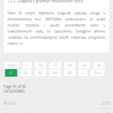
7.2.2. „Ulaganja u građenje nerazvrstanih cesta“.
Kako bi svojim klijentima osigurali najbolju uslugu u
Konzultantskoj kući SINTAGMA kontinuirano se prate
noviteti, trendovi i upute provedbenih tijela u
svakodnevnom radu, te zaposlenici Sintagme aktivno
sudjeluju na predstavljanjima raznih natječaja, programa,
mjera i sl.
Start
«
56
57
58
59
60
61
62
63
64
65
»
End
Page 61 of 65
CATEGORIES
Novosti
(257)