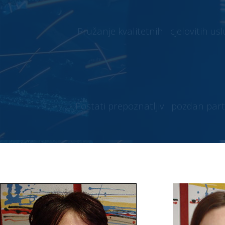
Pružanje kvalitetnih i cjelovitih us
Postati prepoznatljiv i pozdan partn