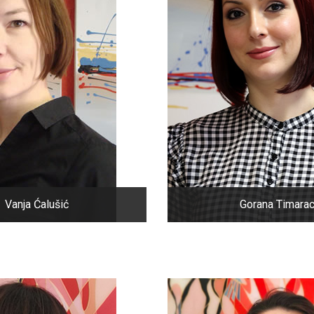
Vanja Ćalušić
Gorana Timara