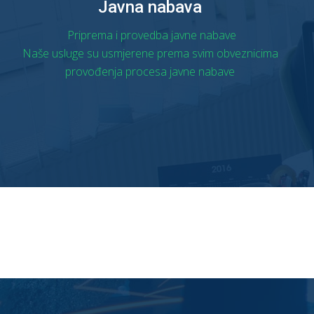
Javna nabava
Priprema i provedba javne nabave
Naše usluge su usmjerene prema svim obveznicima
provođenja procesa javne nabave
OPŠIRNIJE