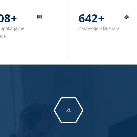
26
+
828
+
tupaka javne
Zadovoljnih klijenata
ave