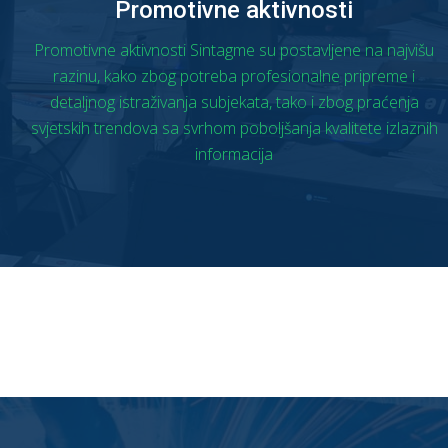
Promotivne aktivnosti
Promotivne aktivnosti Sintagme su postavljene na najvišu
razinu, kako zbog potreba profesionalne pripreme i
detaljnog istraživanja subjekata, tako i zbog praćenja
svjetskih trendova sa svrhom poboljšanja kvalitete izlaznih
informacija
OPŠIRNIJE