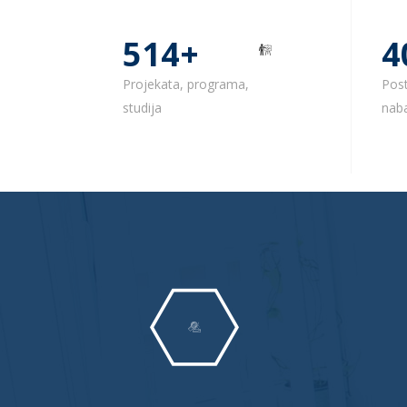
650
+
5
Projekata, programa,
Pos
studija
nab