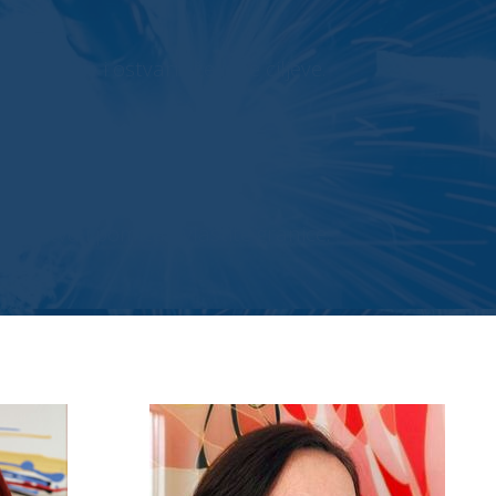
slovanje i ostvarili željene ciljeve.
 društvu i pomicati vlastite granice.