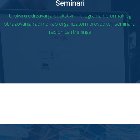
Seminari
U okviru održavanja edukativnih programa neformalnog
obrazovanja radimo kao organizatori i provoditelji seminara,
radionica i treninga
OPŠIRNIJE