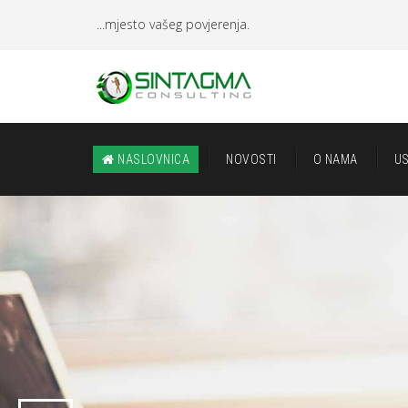
...mjesto vašeg povjerenja.
NASLOVNICA
NOVOSTI
O NAMA
U