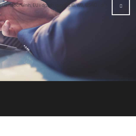
z nacionalnih, EU i drugih izvora (EIB, WB, USAID i dr.)