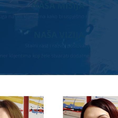
NAŠA MISIJA
luga našim klijentima kako bi uspješno razvijali svoje po
NAŠA VIZIJA
Stalni rast i razvoj poslovanja!
er klijentima koji žele stvarati dodatne vrijednosti u