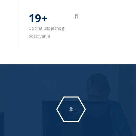
19+
Godina uspješnog
poslovanja