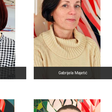
c
Gabrijela Majetić