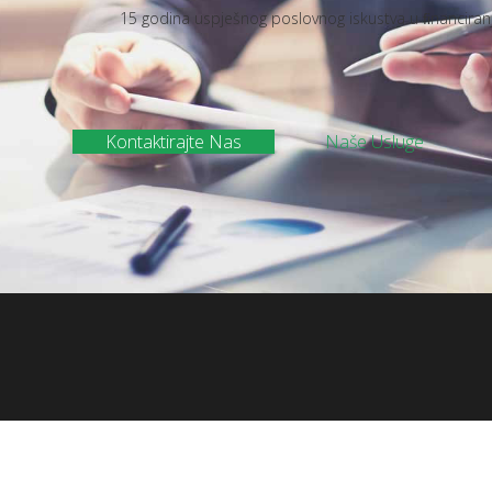
15 godina uspješnog poslovnog iskustva u ﬁnanciranju i
Kontaktirajte Nas
Naše Usluge