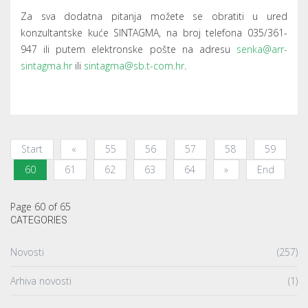
TAGS
Warning
: count(): Parameter must be an array or an object that
implements Countable in
/home/sintagma/public_html/modules/mod_k2_tools/mod_k
on line
86
Cilj našeg djelovanja je razvoj gospodarstva, što ostvarujemo