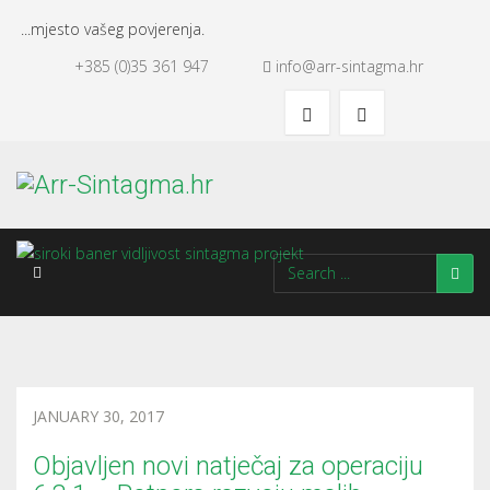
...mjesto vašeg povjerenja.
+385 (0)35 361 947
info@arr-sintagma.hr
JANUARY 30, 2017
Objavljen novi natječaj za operaciju