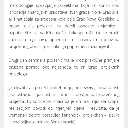
DECEMBER 23, 2016
Otvoren natječaj za Mjeru 6.1.:
''Potpora mladim poljoprivrednicima''
Otvoren je natječaj z Mjeru 6.1.: ''Potpora mladim
poljoprivrednicima''. Prihvatljivi korisnici su mladi
poljoprivrednici koji u trenutku podnošenja zahtjeva za
potporu imaju navršenih 18 godina, a manje od navršenih
41 godinu i koji podnose poslovni plan za poljoprivredno
gospodarstvo ekonomske veličine od 8.000 do 49.999 eura.
Potpora iznosi do 100% vrijednosti ukupnih prihvatljivih
troškova, 376.840,00 kuna po korisniku.
Prihvatljivi troškovi su kupnja domaćih životinja,
jednogodišnjeg i višegodišnjeg bilja, sjemena i sadnog