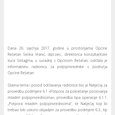
kuće Sintagma, u suradnji s Općinom Rešetari, održala je
informativnu radionicu za poljoprivrednike s područja
Općine Rešetari.
Glavna tema i povod održavanja radionice bio je Natječaj za
provedbu podmjere 6.1 »Potpora za pokretanje poslovanja
mladim poljoprivrednicima«, provedba tipa operacije 6.1.1.
„Potpora mladim poljoprivrednicima“, te Natječaj koji bi
trebao biti uskoro objavljen za provedbu podmjere 6.3., tip
operacije 6.3.1. „ Potpora razvoju malih poljoprivrednih
gospodarstava“ iz Programa ruralnog razvoj RH 2014-2020.
Na radionici su zainteresirani dobili sve potrebne
informacije o uvjetima prihvatljivosti korisnika i aktivnosti
koje bi prijavljivali na sam Natječaj, o načinima prijave,
obrascima te potrebnim dokumentima. Također,
direktorica konzultantske kuće Sintagma, Senka Vranić bila
je na raspolaganju za pitanja i dodatne informacije.