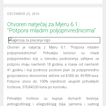
materijala, kupnja, građenje ili opremanje
zatvorenih/zaštićenih prostora i objekata te ostalih
gospodarskih objekata uključujući vanjsku i unutarnju
infrastrukturu u sklopu poljoprivrednog gospodarstva u
svrhu obavljanja poljoprivredne proizvodnje ili prerade
proizvoda, podizanje novih i/ili restrukturiranje postojećih
nasada, uređenje i trajnije poboljšanje kvalitete
poljoprivrednog zemljišta u svrhu poljoprivredne
proizvodnje, građenje i opremanje objekata za prodaju i
prezentaciju vlastitih poljoprivrednih proizvoda uključujući i
troškove promidžbe, kupnja ili zakup poljoprivrednog
zemljišta te kupnja poljoprivredne mehanizacije, strojeva i
opreme.
Zahtjevi za potporu mogu se podnositi do 24. veljače 2017.,
a kao preduvjet za sudjelovanje u natječaju korisnici moraju
biti upisani u Evidenciju korisnika potpora u ruralnom
razvoju i ribarstvu.