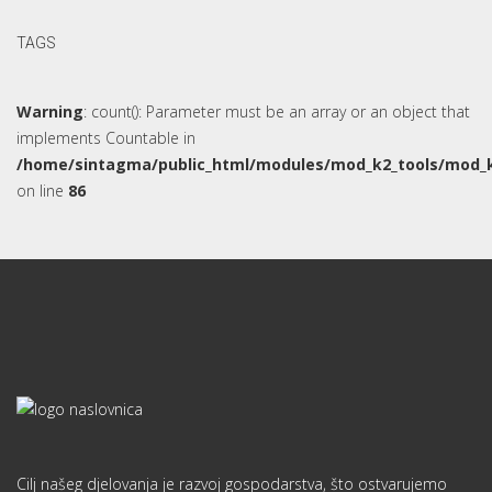
kroz programsko i projektno planiranje, strateško planiranje,
investicijsko planiranje, edukaciju te marketing i promociju. U
realizaciji tog cilja usko surađujemo s jedinicama lokalne
samouprave, javnim ustanovama i institucijama, privatnim
sektorom i gospodarstvenicima te neprofitnim sektorom.
Linkovi
- Općina Marija Gorica
- Općina Dubravica
- Općina Okučani
- Aktivni u zajednici
- Ne dvoji - odvoji
- Sloboština d.o.o.