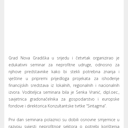
metodologije upravljanja projektima koja se koristi kod
ishođenja financijskih sredstava izvan grada Nove Gradiške,
ali i natječaja za sredstva koja daje Grad Nova Gradiška. U
prvom dijelu polaznici su dobili osnovne smjernice i
naputke što sve sadrži natječaj, kako ga tražiti i kako pratiti
zakonsku regulativu, upoznati su s osnovnim dijelovima
projektnog obrasca, te kako ga pripremiti i razumijevati.
Drugi dan seminara polaznicima je kroz praktične primjere
pružena pomoć oko nejasnoća, te pri izradi projektnih
prijedloga.
„Za kvalitetan projekt potrebno je, prije svega, inovativnost,
jednostavnost, jasnost, razložnost i dosljednost određenog
projekta. To konkretno znači da je on razumljiv, da svojim
realizacijom dovodi do mjerljivih ciljeva i rezultata, da je
vremenski dobro postavljen i financijski projektiran – izjavila
je voditeljica seminara Senka Vranić.