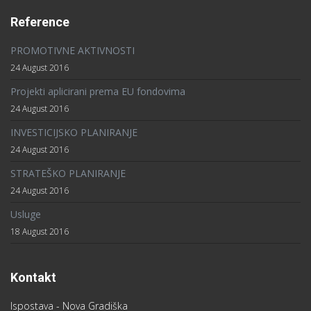
Gundulićeva 4
35400 Nova Gradiška
Tel : +385 (0)35 361 947
Mob : +385 (0)91 581 69 96
info@arr-sintagma.hr
sintagma@sb.t-com.hr
senka@arr-sintagma.hr
vanja@arr-sintagma.hr
Radno vrijeme : 08:00 – 16:00