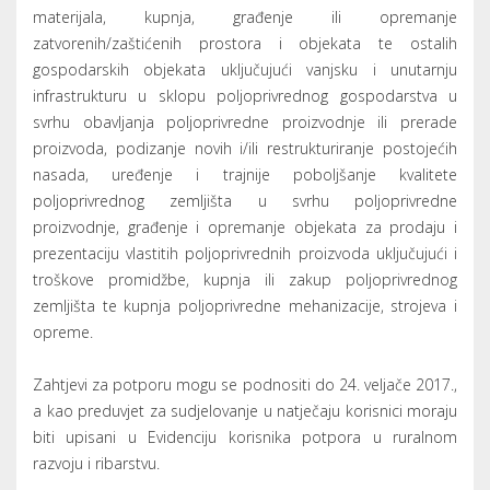
Za sva dodatna pitanja možete se obratiti u ured
konzultantske kuće SINTAGMA, na broj telefona 035/361-
947 ili putem elektronske pošte na adresu
senka@arr-
sintagma.hr
ili
sintagma@sb.t-com.hr
.
Start
«
55
56
57
58
59
60
61
62
63
64
»
End
Page 60 of 65
CATEGORIES
Novosti
(257)
Arhiva novosti
(1)