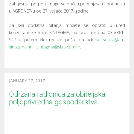
Zahtjevi za potporu mogu se početi popunjavati i podnositi
u AGRONET-u od 27. veljače 2017. godine.
Za sva dodatna pitanja možete se obratiti u ured
konzultantske kuće SINTAGMA, na broj telefona 035/361-
947 ili putem elektronske pošte na adresu
senka@arr-
sintagma.hr
ili
sintagma@sb.t-com.hr
.
JANUARY 27, 2017
Održana radionica za obiteljska
poljoprivredna gospodarstva
Dana 26. siječnja 2017. godine u prostorijama Općine
Rešetari Senka Vranić, dipl.oec., direktorica konzultantske