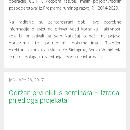
JANUARY 26, 2017
Održan prvi ciklus seminara – Izrada
prijedloga projekata
Grad Nova Gradiška u srijedu i četvrtak organizirao je
edukativni seminar za neprofitne udruge, odnosno za
njihove predstavnike kako bi stekli potrebna znanja i
vještine u pripremi prijedloga projekata za ishođenje
financijskih sredstava iz lokalnih, regionalnih i nacionalnih
izvora. Voditeljica seminara bila je Senka Vranić, dipl.oec.,
savjetnica gradonačelnika za gospodarstvo i europske
fondove i direktorica Konzultantske tvrtke “Sintagma”.
Prvi dan seminara polaznici su dobili osnovne smjernice u
razvoju svijesti neprofitnog sektora o potrebi korištenja